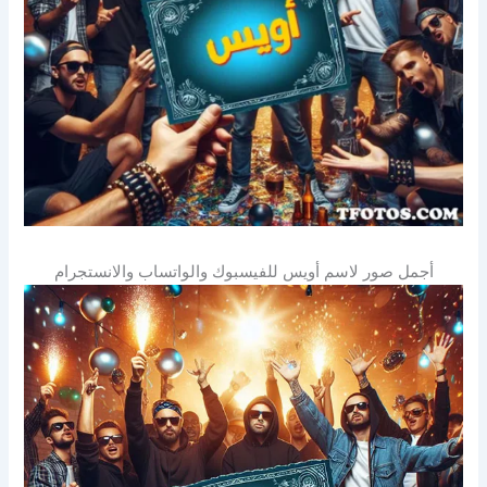
أجمل صور لاسم أويس للفيسبوك والواتساب والانستجرام