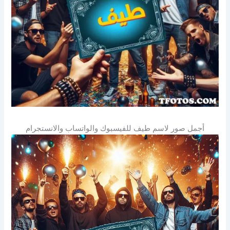
أجمل صور لاسم طيف للفيسبوك والواتساب والانستجرام