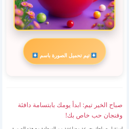
تيم تحميل الصورة باسم
صباح الخير تيم: ابدأ يومك بابتسامة دافئة
وفنجان حب خاص بك!
استقبل صباحك بجرعة مضاعفة من السعادة مع هذه الصورة