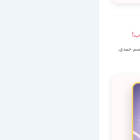
ب!
اسم حمدي.