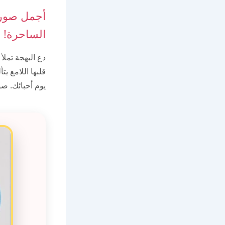
أجمل صور 
الساحرة!
دع البهجة تملأ
قلبها اللامع ي
يوم أحبائك. ص