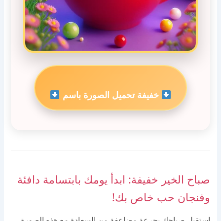
خفيفة تحميل الصورة باسم
صباح الخير خفيفة: ابدأ يومك بابتسامة دافئة
وفنجان حب خاص بك!
استقبل صباحك بجرعة مضاعفة من السعادة مع هذه الصورة