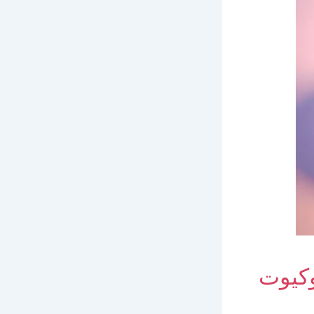
 وكيوت