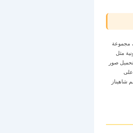
ك مجموعة
ية مثل
تحميل صور
 على
 شاهيناز