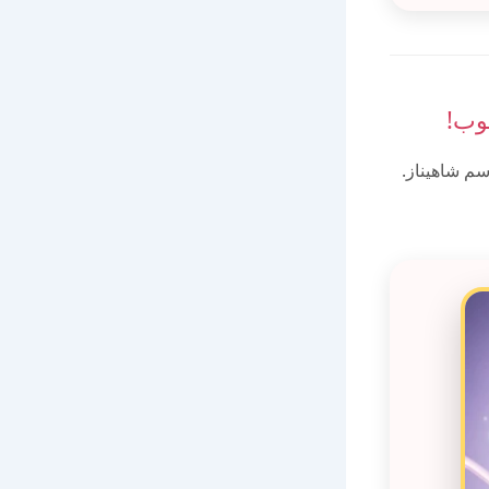
وب!
م شاهيناز.