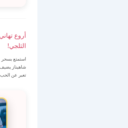
أروع تهاني
الثلجي!
استمتع بسحر ا
شاهيناز يضيف ل
تعبر عن الحب و