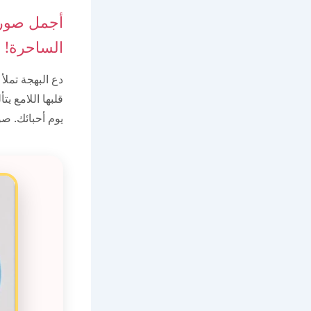
أجمل صور 
الساحرة!
دع البهجة تملأ
قلبها اللامع ي
يوم أحبائك. ص