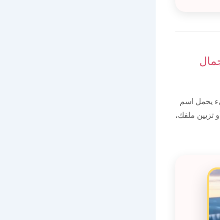
جمال
ء يحمل اسم
و تزيين ملفك،