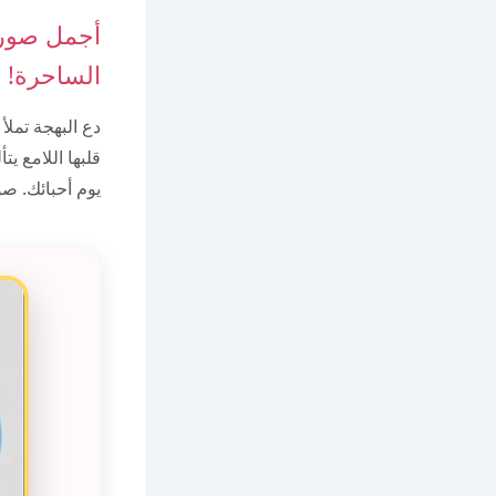
أجمل صور 
الساحرة!
دع البهجة تملأ
قلبها اللامع ي
يوم أحبائك. ص