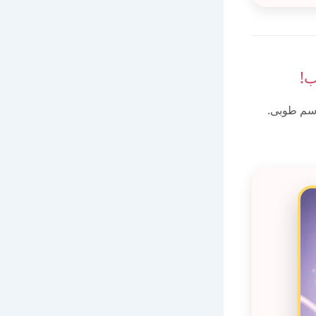
ب!
اسم طوبى.