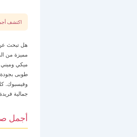
اكتشف أجم
هل تبحث عن 
مميزة من ال
ميكي وميني 
طوبى بجودة ع
وفيسبوك. كل
جمالية فريدة.
أجمل صو