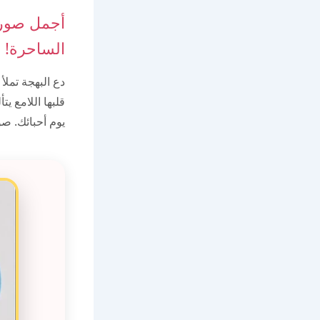
أجمل صور 
الساحرة!
دع البهجة تملأ
قلبها اللامع ي
يوم أحبائك. ص