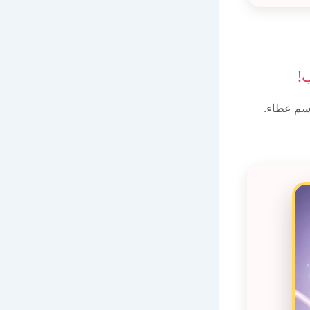
!
سم عطاء.