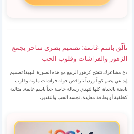
تألّق باسم غانمة: تصميم بصري ساحر يجمع
الزهور والفراشات وقلوب الحب
دع مشاعرك تتفتح كزهور الربيع مع هذه الصورة البهية! تصميم
إبداعي يضم كوباً وردياً تتراقص حوله فراشات ملونة وقلوب
نابضة بالحياة، كلها لتهدي رسالة خاصة جداً باسم غانمة. مثالية
كخلفية أو بطاقة معايدة، تجسد الحب والتقدير.