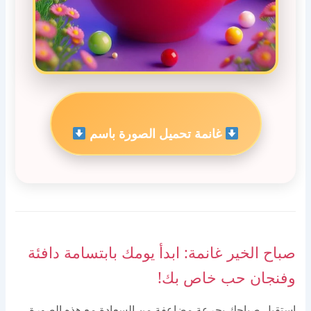
غانمة تحميل الصورة باسم
صباح الخير غانمة: ابدأ يومك بابتسامة دافئة
وفنجان حب خاص بك!
استقبل صباحك بجرعة مضاعفة من السعادة مع هذه الصورة