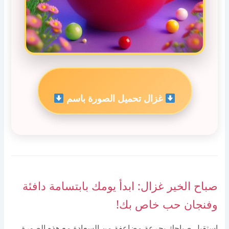
غزال تحميل الصورة باسم
صباح الخير غزال: ابدأ يومك بابتسامة دافئة
وفنجان حب خاص بك!
استقبل صباحك بجرعة مضاعفة من السعادة مع هذه الصورة