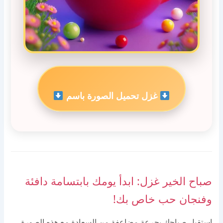
غزل تحميل الصورة باسم
صباح الخير غزل: ابدأ يومك بابتسامة دافئة
وفنجان حب خاص بك!
استقبل صباحك بجرعة مضاعفة من السعادة مع هذه الصورة