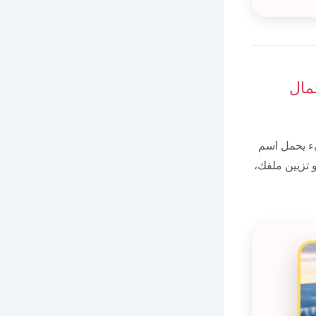
مال
ء يحمل اسم
 تزيين ملفك،