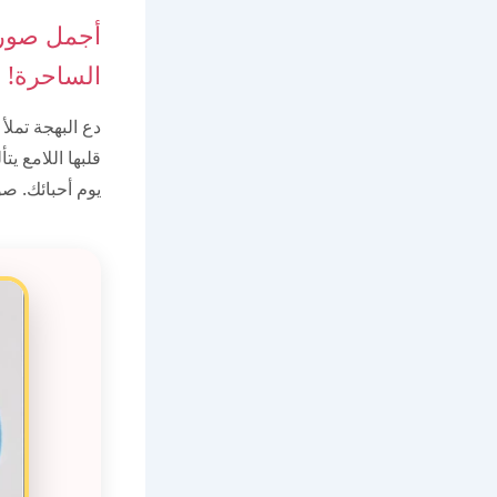
أجمل صور 
الساحرة!
دع البهجة تملأ
قلبها اللامع ي
يوم أحبائك. ص