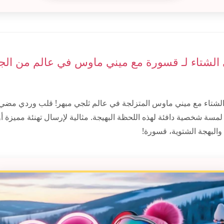
ي الشتاء لـ قسورة مع ميني ماوس في عالم من الج
لشتاء مع ميني ماوس المتزلجة في عالم ثلجي مبهر! قلب وردي مضي
سة شخصية دافئة لهذه اللحظة البهيجة. مثالية لإرسال تهنئة مميزة أو
والبهجة الشتوية، قسورة!