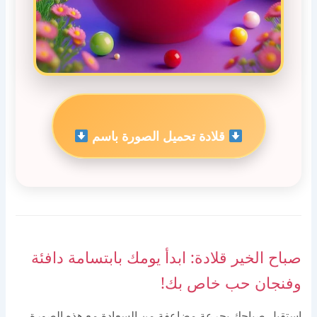
قلادة تحميل الصورة باسم
صباح الخير قلادة: ابدأ يومك بابتسامة دافئة
وفنجان حب خاص بك!
استقبل صباحك بجرعة مضاعفة من السعادة مع هذه الصورة