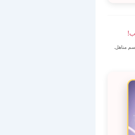
ب!
سم مناهل.