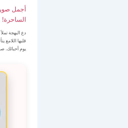
أجمل صور 
الساحرة!
دع البهجة تملأ
قلبها اللامع ي
يوم أحبائك. ص