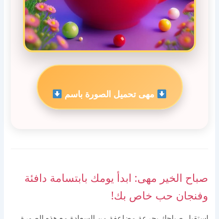
مهى تحميل الصورة باسم
صباح الخير مهى: ابدأ يومك بابتسامة دافئة
وفنجان حب خاص بك!
استقبل صباحك بجرعة مضاعفة من السعادة مع هذه الصورة