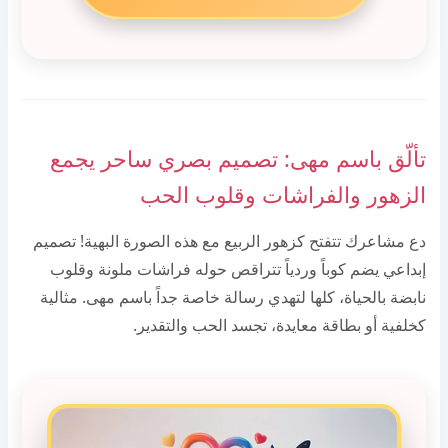
تألّق باسم مهى: تصميم بصري ساحر يجمع
الزهور والفراشات وقلوب الحب
دع مشاعرك تتفتح كزهور الربيع مع هذه الصورة البهية! تصميم
إبداعي يضم كوباً وردياً تتراقص حوله فراشات ملونة وقلوب
نابضة بالحياة، كلها لتهدي رسالة خاصة جداً باسم مهى. مثالية
كخلفية أو بطاقة معايدة، تجسد الحب والتقدير.