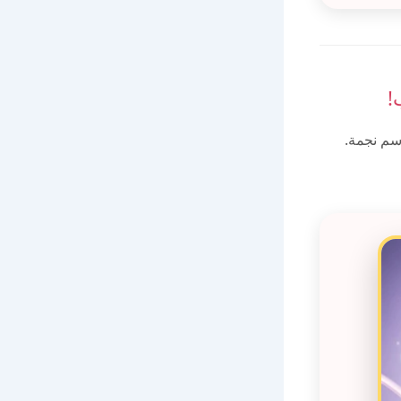
!
سم نجمة.