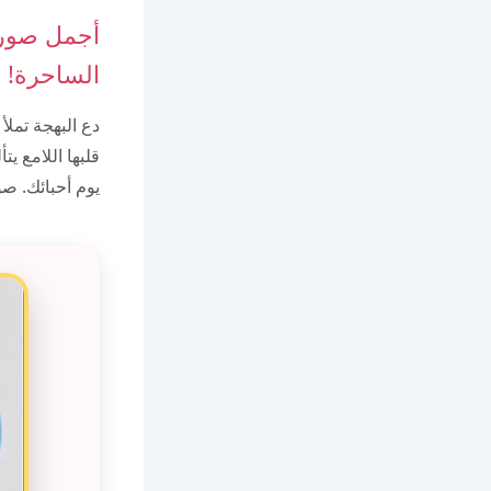
أجمل صور 
الساحرة!
دع البهجة تملأ
قلبها اللامع ي
يوم أحبائك. ص