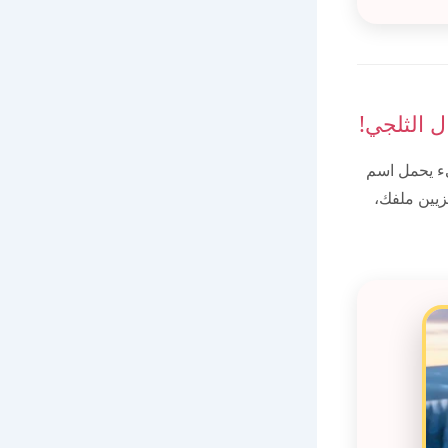
ل الثلجي!
ء يحمل اسم
زيين ملفك،