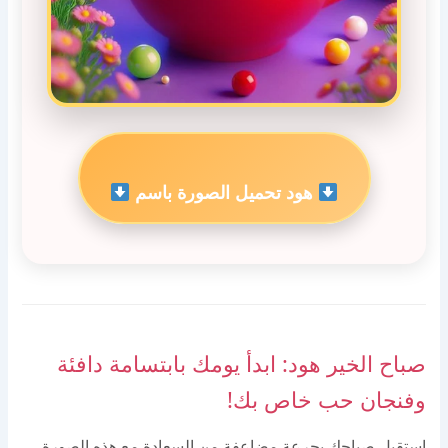
هود تحميل الصورة باسم
صباح الخير هود: ابدأ يومك بابتسامة دافئة
وفنجان حب خاص بك!
استقبل صباحك بجرعة مضاعفة من السعادة مع هذه الصورة