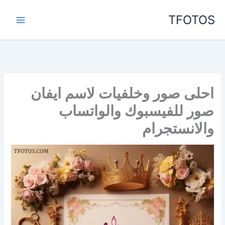
خطي
TFOTOS
لى
لمحتوى
احلى صور وخلفيات لاسم ايفان
صور للفيسبوك والواتساب
والانستجرام