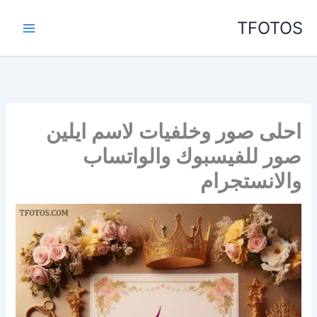
خطي
TFOTOS
لى
لمحتوى
احلى صور وخلفيات لاسم ايلين
صور للفيسبوك والواتساب
والانستجرام