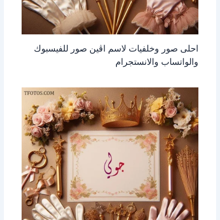
احلى صور وخلفيات لاسم اڤين صور للفيسبوك
والواتساب والانستجرام