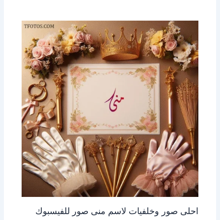
احلى صور وخلفيات لاسم منى صور للفيسبوك