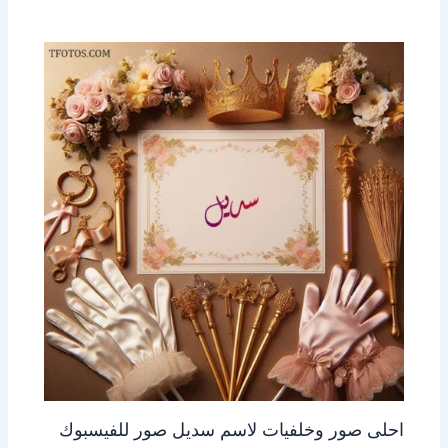
احلى صور وخلفيات لاسم سديل صور للفيسبوك