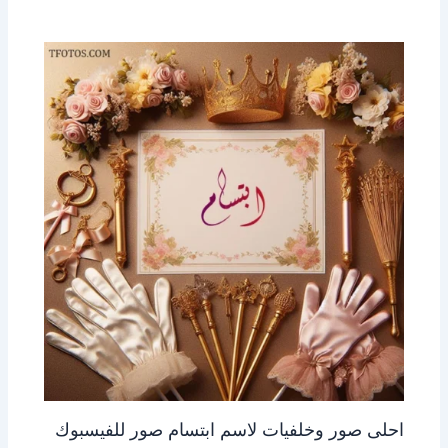
احلى صور وخلفيات لاسم ابتسام صور للفيسبوك