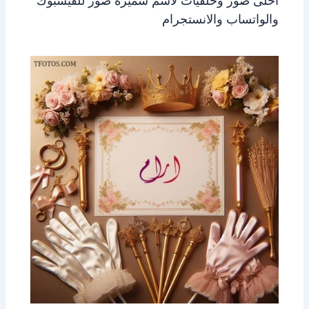
احلى صور وخلفيات لاسم سميره صور للفيسبوك
والواتساب والانستجرام