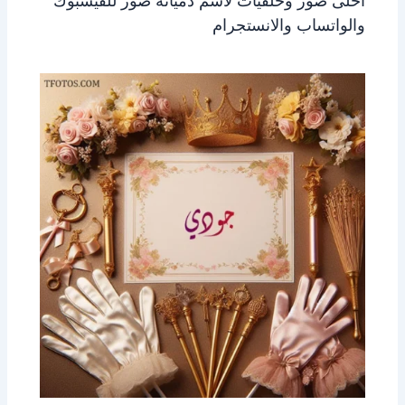
احلى صور وخلفيات لاسم دميانه صور للفيسبوك
والواتساب والانستجرام