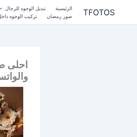
خطي
الرئيسية
تبديل الوجوه للرجال
TFOTOS
لى
صور رمضان
تركيب الوجوه داخل
لمحتوى
احلى ص
والواتس