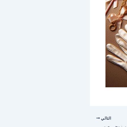
التالي
احلى صور وخلفيات لاسم زوجي صور للفيسبوك والواتساب والانستجرام