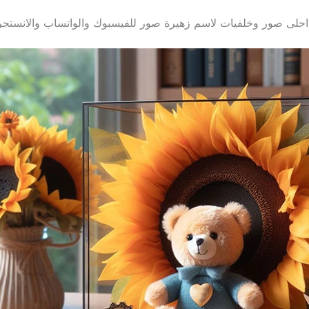
احلى صور وخلفيات لاسم زهيرة صور للفيسبوك والواتساب والانستجر