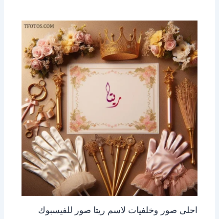
احلى صور وخلفيات لاسم ريتا صور للفيسبوك