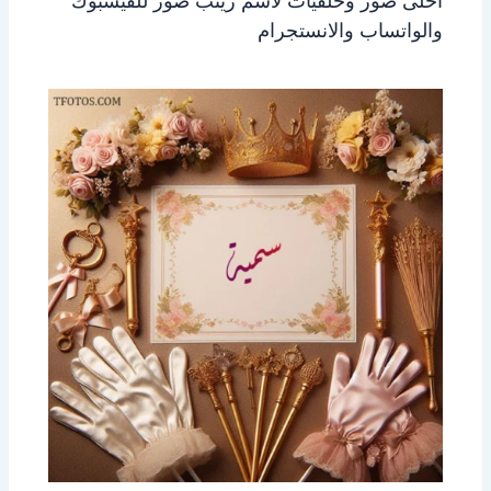
احلى صور وخلفيات لاسم زينب صور للفيسبوك
والواتساب والانستجرام