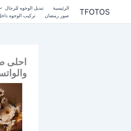
خطي
الرئيسية
تبديل الوجوه للرجال
TFOTOS
لى
صور رمضان
تركيب الوجوه داخل
لمحتوى
احلى ص
والواتس