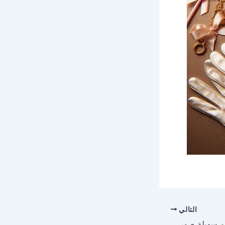
التالي
احلى صور وخلفيات لاسم سهيلة صور للفيسبوك والواتساب والانستجرام