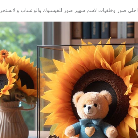
احلى صور وخلفيات لاسم سهير صور للفيسبوك والواتساب والانستجر