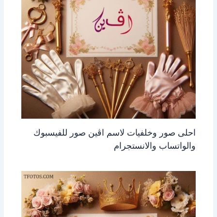
احلى صور وخلفيات لاسم اڤين صور للفيسبوك
والواتساب والانستجرام