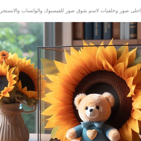
احلى صور وخلفيات لاسم شوق صور للفيسبوك والواتساب والانستجرا