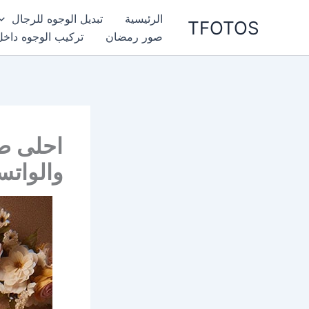
خطي
الرئيسية
تبديل الوجوه للرجال
TFOTOS
لى
صور رمضان
تركيب الوجوه داخل
لمحتوى
احلى ص
والواتس