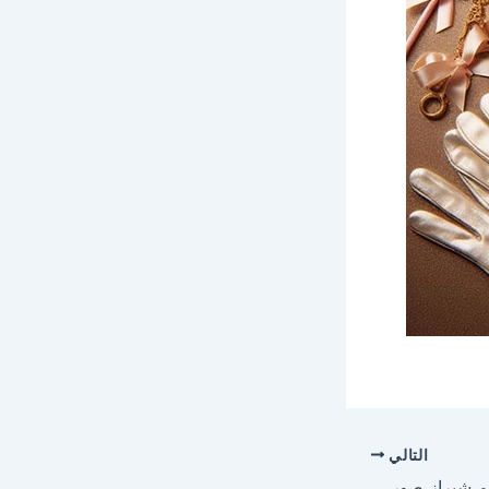
التالي
احلى صور وخلفيات لاسم شيراز صور للفيسبوك والواتساب والانستجرام