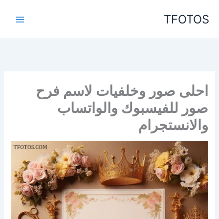
خطي
TFOTOS
لى
لمحتوى
احلى صور وخلفيات لاسم فرح
صور للفيسبوك والواتساب
والانستجرام