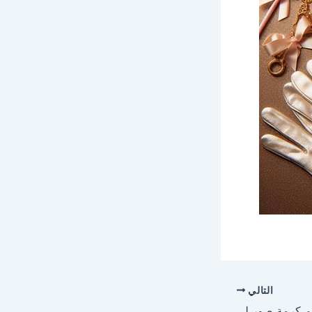
التالي
احلى صور وخلفيات لاسم كرمة صور للفيسبوك والواتساب والانستجرام