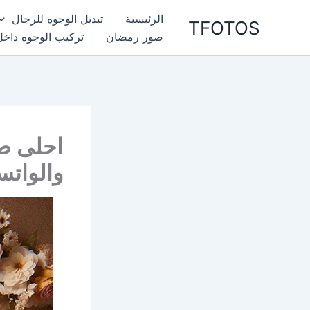
خطي
الرئيسية
تبديل الوجوه للرجال
TFOTOS
لى
صور رمضان
تركيب الوجوه داخل
لمحتوى
احلى صو
والواتس