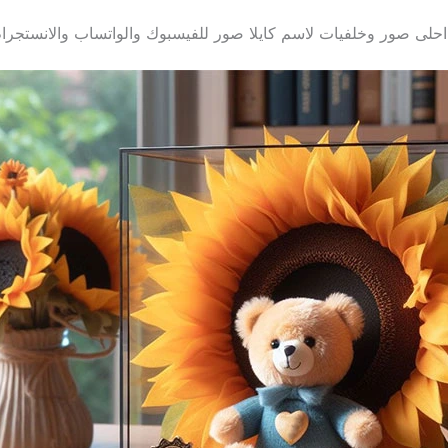
احلى صور وخلفيات لاسم كايلا صور للفيسبوك والواتساب والانستجرا