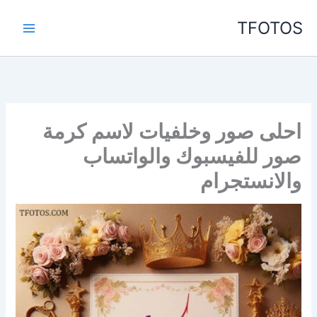
خطي
TFOTOS
لى
لمحتوى
احلى صور وخلفيات لاسم كرمة
صور للفيسبوك والواتساب
والانستجرام