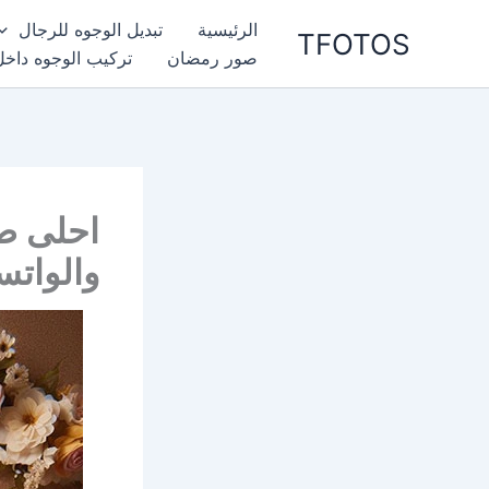
خطي
الرئيسية
تبديل الوجوه للرجال
TFOTOS
لى
صور رمضان
تركيب الوجوه داخل
لمحتوى
احلى ص
والواتس