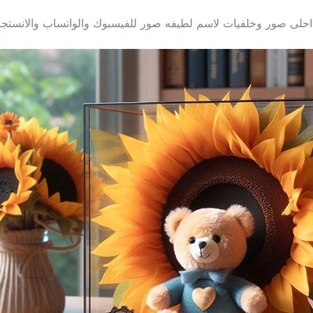
احلى صور وخلفيات لاسم لطيفه صور للفيسبوك والواتساب والانستجر