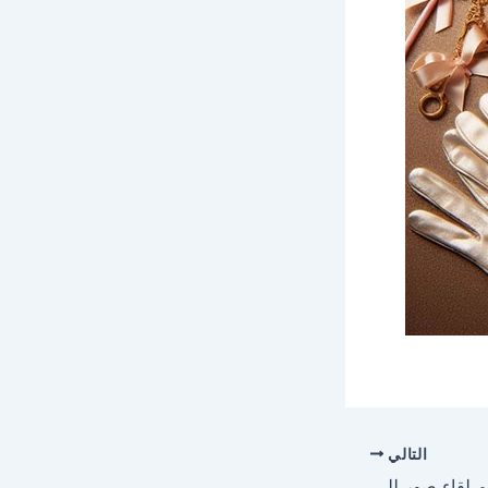
التالي
احلى صور وخلفيات لاسم لقاء صور للفيسبوك والواتساب والانستجرام