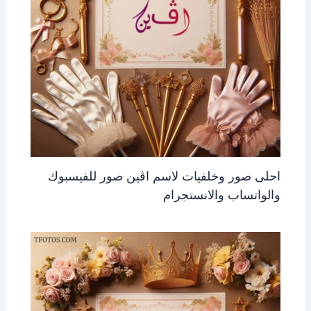
احلى صور وخلفيات لاسم اڤين صور للفيسبوك
والواتساب والانستجرام