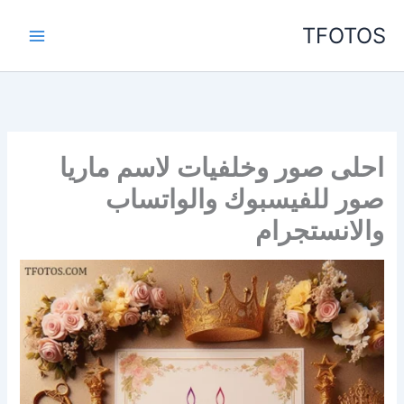
خطي
TFOTOS
لى
لمحتوى
احلى صور وخلفيات لاسم ماريا
صور للفيسبوك والواتساب
والانستجرام