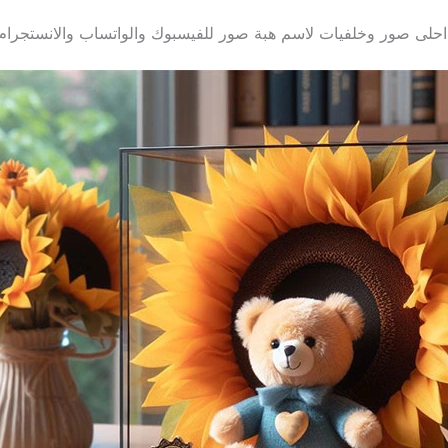
احلى صور وخلفيات لاسم هبة صور للفيسبوك والواتساب والانستجرام