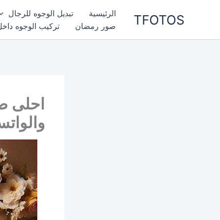
خطي
الرئيسية
تبديل الوجوه للرجال
TFOTOS
لى
صور رمضان
تركيب الوجوه داخل
لمحتوى
احلى ص
والواتس