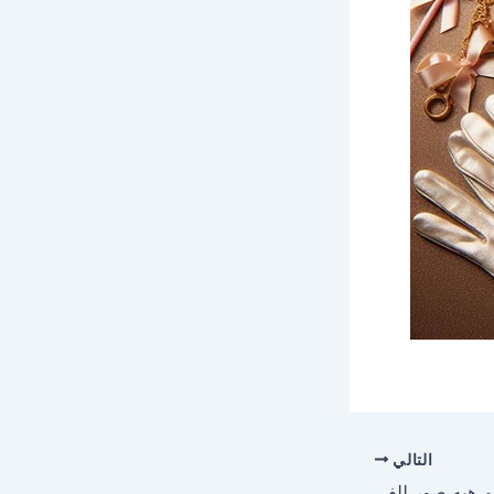
التالي
احلى صور وخلفيات لاسم هبه صور للفيسبوك والواتساب والانستجرام