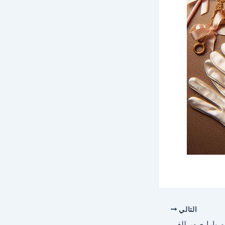
التالي
احلى صور وخلفيات لاسم يارا صور للفيسبوك والواتساب والانستجرام