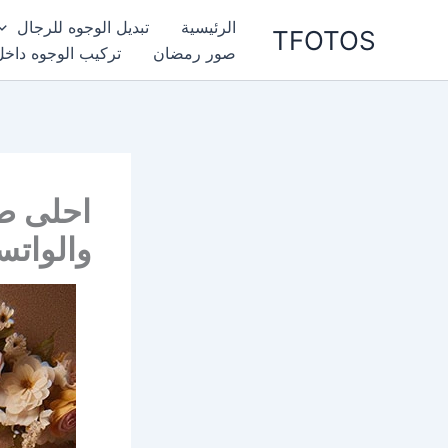
خطي
الرئيسية
تبديل الوجوه للرجال
TFOTOS
لى
صور رمضان
تركيب الوجوه داخل
لمحتوى
احلى ص
والواتس