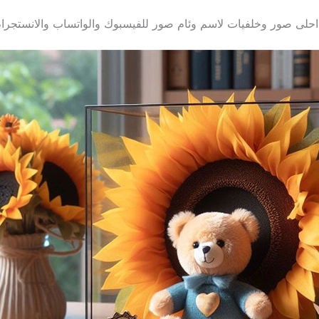
احلى صور وخلفيات لاسم وئام صور للفيسبوك والواتساب والانستجرا