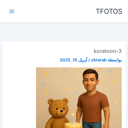
خطي
TFOTOS
لى
لمحتوى
koratoon-3
بواسطة
cbtarab
/
أبريل 16, 2025