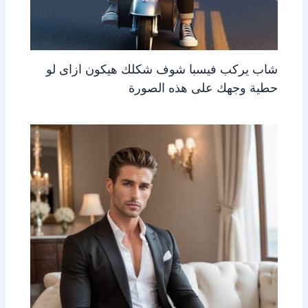
شاب يركب فيسبا شوف شكلك هيكون ازاى لو
حطية وجهك على هذه الصورة