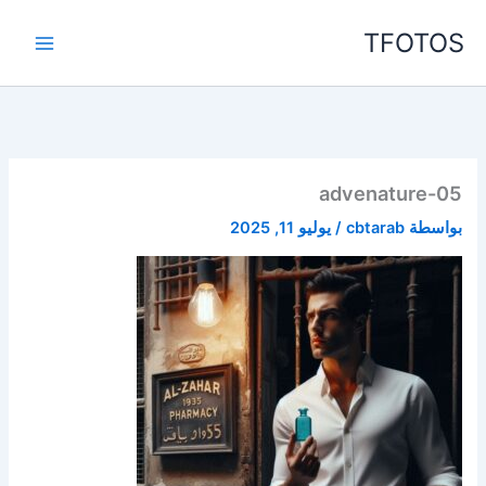
خطي
TFOTOS
لى
لمحتوى
advenature-05
بواسطة
cbtarab
/
يوليو 11, 2025