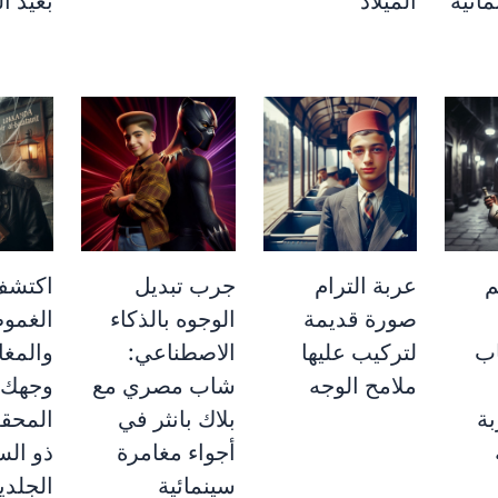
ائية
الميلاد
بعيد ال
م
عربة الترام
جرب تبديل
اكتشف
صورة قديمة
الوجوه بالذكاء
الغمو
اب
لتركيب عليها
الاصطناعي:
والمغا
ملامح الوجه
شاب مصري مع
وجهك 
بة
بلاك بانثر في
المحق
أجواء مغامرة
ذو الس
سينمائية
الجلدي