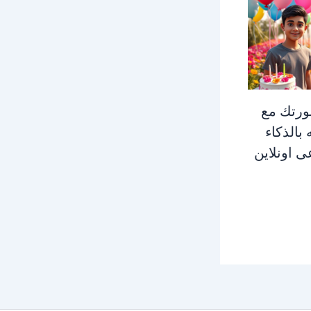
رتك مع
 بالذكاء
ى اونلاين