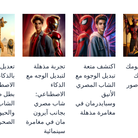
ومك
اكتشف متعة
تجربة مذهلة
تعديل
ك
تبديل الوجوه مع
لتبديل الوجه مع
بالذكاء
صور
الشاب المصري
الذكاء
الاصط
الأنيق
الاصطناعي:
بطل ص
وسبايدرمان في
شاب مصري
الشاب
مغامرة مذهلة
بجانب آيرون
والحيو
مان في مغامرة
الصحر
سينمائية