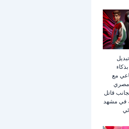
بديل
بذكاء
عي مع
مصري
جانب قاتل
في مشهد
ئي