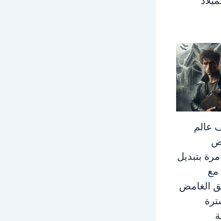
ميلاد
 عالم
ض
مرة بتبديل
مع
ق الغامض
ترة
ة