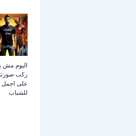
اليوم مش ي
ركب صورت
على اجمل 
للشباب