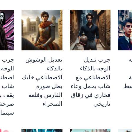
ه
جرب تبديل
تعديل الوشوش
جرب ت
الوجه بالذكاء
بالذكاء
الوجه 
ة
الاصطناعي مع
الاصطناعي خليك
اصطنا
سط
شاب يحمل وعاء
بطل صورة
شاب 
فخاري في زقاق
الفارس وقلعة
يقف ب
تاريخي
الصحراء
صرخة 
سينما