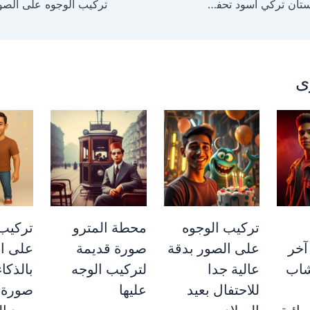
موديل محجبة بفستان تركي اسود تحفة لتركيب الوجوه على الصور
ى
تركيب الوجوه
محطة المترو
تركيب 
آخر
على الصور بدقة
صورة قديمة
على ا
شاب
عالية جدا
لتركيب الوجه
بالذكا
للاحتفال بعيد
عليها
صورة ا