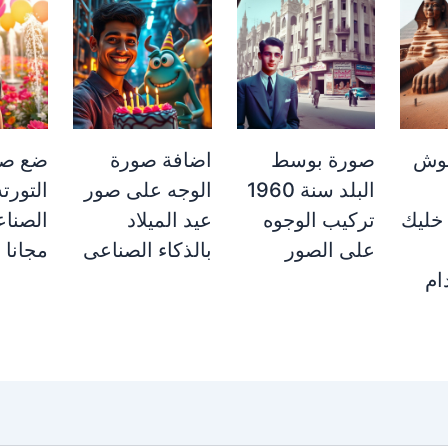
شوش
صورة بوسط
اضافة صورة
ضع صو
البلد سنة 1960
الوجه على صور
التورته
خليك
تركيب الوجوه
عيد الميلاد
الصناع
على الصور
بالذكاء الصناعى
مجانا
ام