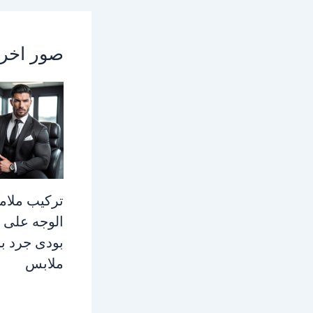
صور اخر
تركيب ملام
الوجه على 
بودى جرد ب
ملابس