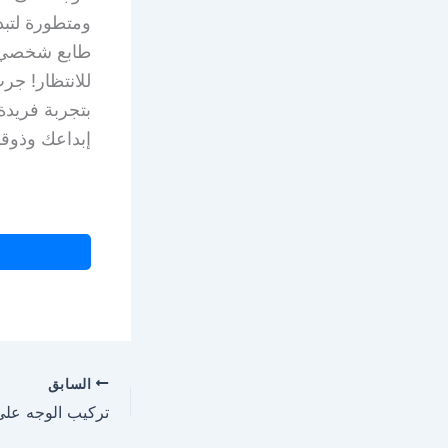
ومتطورة لتب
طابع شخصي عل
إبداعك وذو
السابق