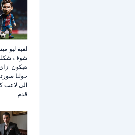
لعبة ليو مي
شوف شكل
هيكون ازاى 
حولنا صورت
الى لاعب ك
قدم