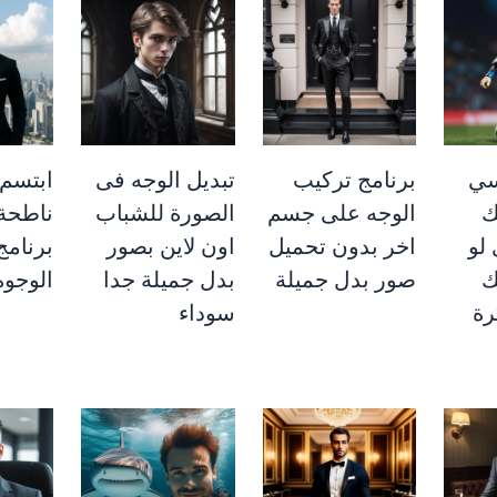
سي
برنامج تركيب
تبديل الوجه فى
ابتسم
ك
الوجه على جسم
الصورة للشباب
ناطحة
لو
اخر بدون تحميل
اون لاين بصور
برنامج
ك
صور بدل جميلة
بدل جميلة جدا
الوجوه
رة
سوداء