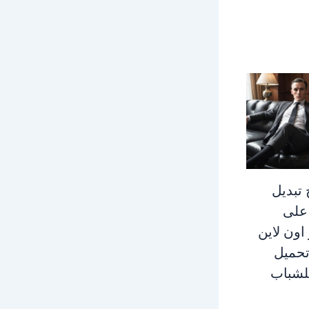
 تبديل
 على
اون لاين
تحميل
لشباب