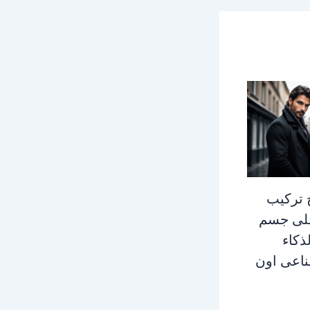
 تركيب
لى جسم
لذكاء
ناعى اون