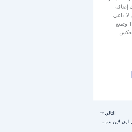
 إضافة
لا داعي
للانتظار! جرب موقعنا لتركيب وجه على الصور الآن على موقع Tfotos.com وتمتع
مامًا تعكس
التالي
تركيب الوش على الصور اون لاين بدون برامج صور للشباب