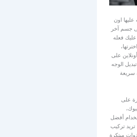
عليها اون
يب وجهك على جسم آخر
عليك فعله
 اخترتها،
ونلاين على
د تبديل الوجه
 سريعة
رة على
بوك،
تخدام أفضل
 تريد تركيب
الجسم اخر أو تبديل الوجه في الصور ، يوفر لك Tfotos.com أدوات مبتكرة