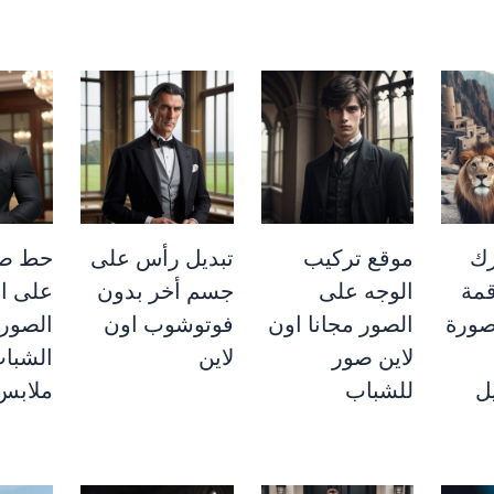
ك
موقع تركيب
تبديل رأس على
حط ص
مة
الوجه على
جسم أخر بدون
على ا
صورة
الصور مجانا اون
فوتوشوب اون
الصور 
لاين صور
لاين
الشبا
يل
للشباب
ملابس