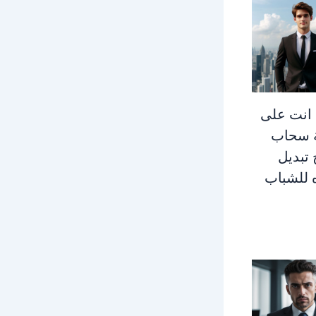
 انت على
 سحاب
 تبديل
 للشباب