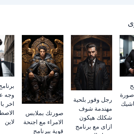
ى
ح
برنامج
صورة
وجه ع
رجل وقور بلحية
اشيك
اخر با
مهندمة شوف
الاصط
صورتك بملابس
شكلك هيكون
لاين
الامراء مع اجنحة
ازاى مع برنامج
قوية ببرنامج