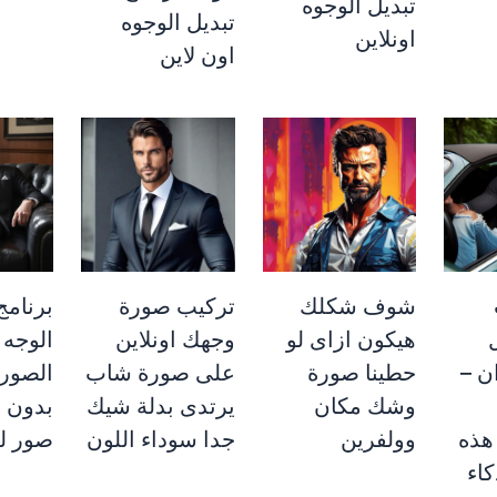
تبديل الوجوه
تبديل الوجوه
اونلاين
اون لاين
شوف شكلك
تركيب صورة
برنامج
هيكون ازاى لو
وجهك اونلاين
الوجه
ن –
حطينا صورة
على صورة شاب
الصور 
وشك مكان
يرتدى بدلة شيك
بدون 
هذه
وولفرين
جدا سوداء اللون
صور ل
كاء