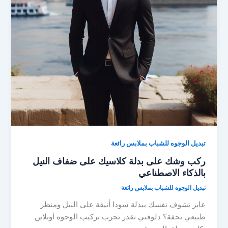
تبديل الوجوه للشباب بملابس رائعة
ركب وشك على بدلة كلاسيك على ضفاف النيل
بالذكاء الاصطناعي
تبديل الوجوه للشباب بملابس رائعة
عايز تشوف نفسك ببدلة سودا أنيقة على النيل ومنظر
طبيعي تحفة؟ دلوقتي تقدر تجرب تركيب الوجوه أونلاين