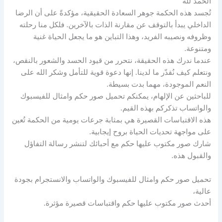
الحمد لله
تُجسد هذه الحكمة جوهر السعادة الحقيقية، مؤكدةً على أن الرضا
الداخلي يبدأ بالتوقف عن مقارنة الذات بالآخرين. فلكل منا رحلته
وظروفه ونصيبه الفريد، وهذا التباين هو ما يجعل الحياة غنية
ومتنوعة.
عندما ندرك هذه الحقيقة، نتحرر من قيود الحسد والشعور بالنقص،
ونتعلم كيف نُقدّر ما لدينا. إنها دعوة قوية للتأمل وشكر الله على
النعم الموجودة، مهما بدت بسيطة.
للباحثين عن الإلهام، يمكنكم تحميل صور حكم وامثال للفيسبوك
والواتساب تذكركم بهذه القيم.
هذه الاقتباسات القصيرة هي بمثابة جرعات يومية من الحكمة تُعين
على مواجهة تحديات الحياة بروح إيجابية.
شارك صور مكتوب عليها حكم مع أحبائك لتنشر رسالة التفاؤل
والقبول هذه.
تحميل صور حكم وامثال للفيسبوك والواتساب والانستجرام بجودة
عالية،
أحدث صور مكتوب عليها حكم واقتباسات قصيرة مؤثرة.