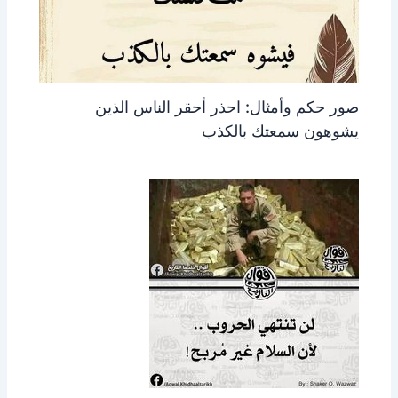
صور حكم وأمثال: احذر أحقر الناس الذين
يشوهون سمعتك بالكذب