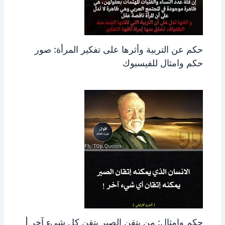
حكم عن التربية وأثرها على تفكير المرأة: صور
حكم وامثال للفيسبوك
حكم وامثال: من يتقن الصبر يتقن كل شيء آخر |