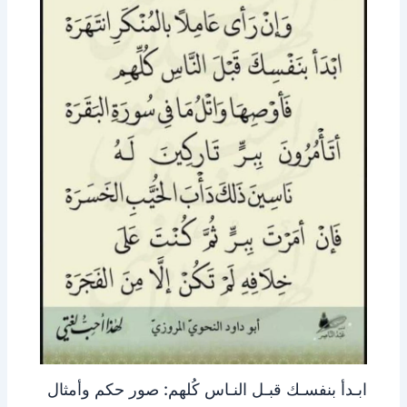
ابـدأ بنفسـك قبـل النـاس كُلهم: صور حكم وأمثال