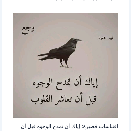
اقتباسات قصيرة: إياك أن تمدح الوجوه قبل أن