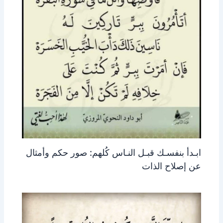
ابـدأ بنفسـك قبـل النـاس كُلهم: صور حكم وأمثال
عن إصلاح الذات