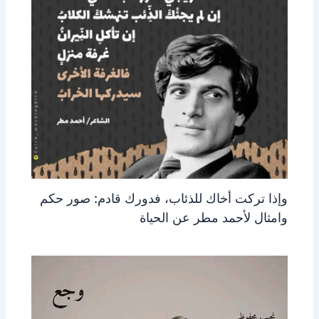
وإذا تركت أخاك للذئاب، فدورك قادم: صور حكم
وامثال لأحمد مطر عن الحياة