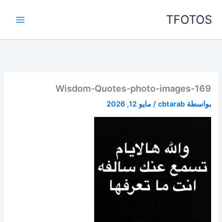
خطي
TFOTOS
لى
لمحتوى
Wisdom-Quotes-photo-images-169
بواسطة
cbtarab
/
مايو 12, 2026