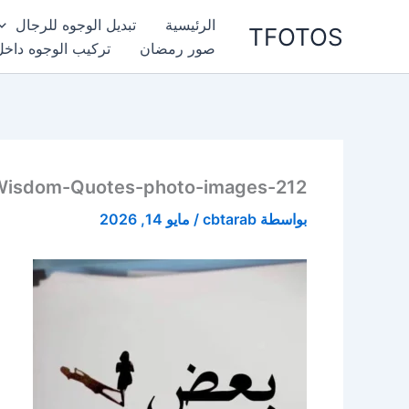
خطي
الرئيسية
تبديل الوجوه للرجال
TFOTOS
لى
صور رمضان
تركيب الوجوه داخل
لمحتوى
Wisdom-Quotes-photo-images-212
بواسطة
cbtarab
/
مايو 14, 2026