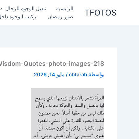
خطي
الرئيسية
تبديل الوجوه للرجال
TFOTOS
لى
صور رمضان
تركيب الوجوه داخل
لمحتوى
isdom-Quotes-photo-images-218
بواسطة
cbtarab
/
مايو 14, 2026