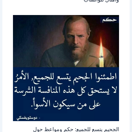
الجحيم يتسع للجميع: حكم ومواعظ حول