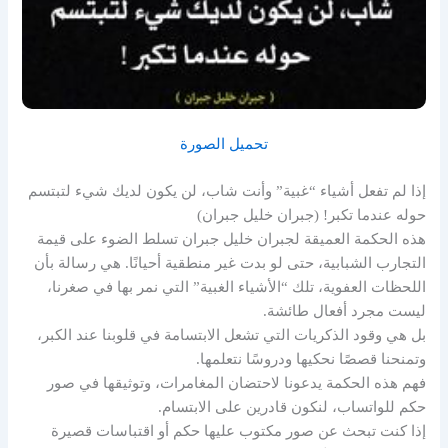
تحميل الصورة
إذا لم تفعل أشياء “غبية” وأنت شاب، لن يكون لديك شيء لتبتسم
حوله عندما تكبر! (جبران خليل جبران)
هذه الحكمة العميقة لجبران خليل جبران تسلط الضوء على قيمة
التجارب الشبابية، حتى لو بدت غير منطقية أحيانًا. هي رسالة بأن
اللحظات العفوية، تلك “الأشياء الغبية” التي نمر بها في صغرنا،
ليست مجرد أفعال طائشة.
بل هي وقود الذكريات التي تشعل الابتسامة في قلوبنا عند الكبر،
وتمنحنا قصصًا نحكيها ودروسًا نتعلمها.
فهم هذه الحكمة يدعونا لاحتضان المغامرات، وتوثيقها في صور
حكم للواتساب، لنكون قادرين على الابتسام.
إذا كنت تبحث عن صور مكتوب عليها حكم أو اقتباسات قصيرة