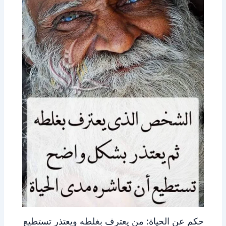
حكم عن الحياة: من يعترف بغلطه ويعتذر تستطيع