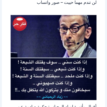
لن تندم مهما حييت – صور واتساب
أقوال مأثورة لزياد الرحباني: حكمة صادمة عن